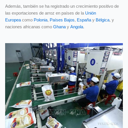
Además, también se ha registrado un crecimiento positivo de
las exportaciones de arroz en países de la
Unión
Europea
como
Polonia
,
Países Bajos
,
España
y
Bélgica
, y
naciones africanas como
Ghana
y
Angola
.